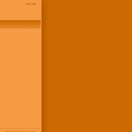
ca
|
es