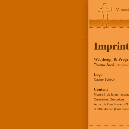
Monast
Imprint
Webdesign & Prog
Thomas Jaggi,
http://back
Logo
Nadine Scheck
Content
Monestir de la Immacula
Carmelites Descalces
Avda. de Can Torner, 63
08304 Mataró (Barcelona