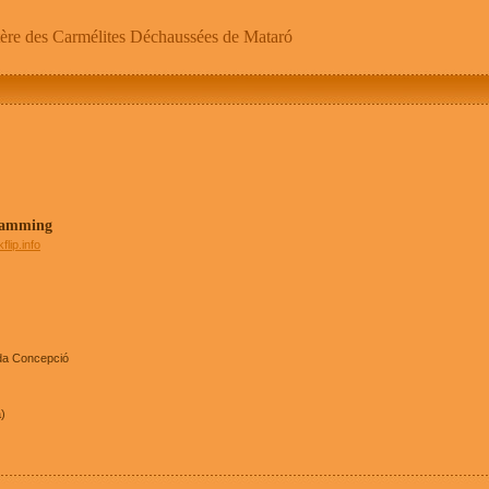
ère des Carmélites Déchaussées de Mataró
ramming
flip.info
da Concepció
)