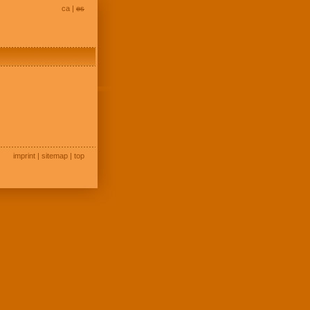
ca
|
es
imprint
|
sitemap
|
top