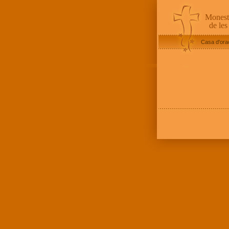
Monest
de les
Casa d'ora